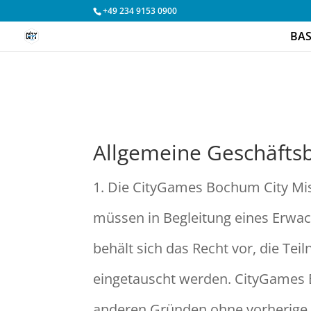
+49 234 9153 0900
BAS
Allgemeine Geschäfts
1. Die CityGames Bochum City Mis
müssen in Begleitung eines Erwa
behält sich das Recht vor, die Te
eingetauscht werden. CityGames B
anderen Gründen ohne vorherige B